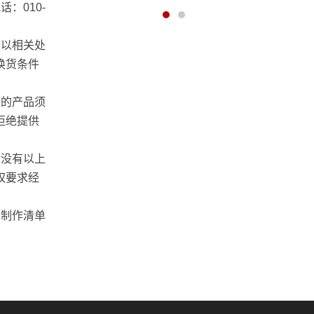
：010-
予以相关处
 录音工程师
换货条件
货的产品须
拒绝提供
，没有以上
权要求经
条制作清单