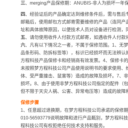
三
、merging产品保修期：ANUBIS-非人为损坏一年
四
、经验证后的产品确定达到维修条件后，需与售后
邮箱后，使用邮包方式邮寄需要维修的产品（连同产
址和具体故障原因，以便技术人员对设备进行检测，
五
、请勿使用收件人付款方式邮寄，如遇收件人付款
六
、凡有以下情况之一者，不属于保修范围。1、无
品条形码、防拆标签等），标识已经损坏而无法辨认
方程科技产品保修卡和经销商有效发票。4、保修卡
未按照梦方程科技公司产品使用说明书的要求使用、
体、受严重撞击、鼠害等）造成的故障及损坏。7、
损坏。8、由于使用非梦方程科技公司指定的配件（
但不限于天灾人祸、公害、异常电压等）造成的故障
保修步骤
1、任意超过退换期，在梦方程科技公司承诺的保修
010-56593779说明故障和进行产品甄别，梦
程科技公司有权拒绝任何技术支持和服务。