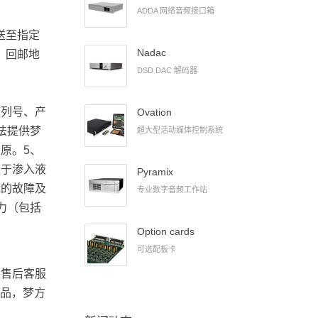
ADDA 网络音频接口箱
送至指定
Nadac
、回邮地
DSD DAC 解码器
序列号、产
Ovation
法提供梦
超大型活动媒体控制系统
原。5、
限于渗入液
Pyramix
成的故障及
专业数字音频工作站
力（包括
Option cards
可选配板卡
司售后客服
产品，梦方