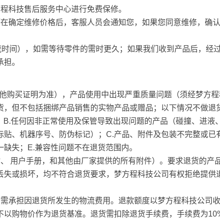
方程科技售后服务中心进行免费保修。
坏在确定维修价格后，客服人员会通知您，如果您同意维修，确
流时间），如需等待零件的需时更久；如果我们收到产品后，经
承担。
其他购买证明为准），产品使用中出现严重质量问题（须经梦方程
货，但不包括捆绑产品销售的实物产品或赠品；以下情况不做退
；B.任何因非正常使用及保管导致出现问题的产品（碰撞、进液
标贴、机器序号、防伪标记）；C.产品、附件及包装不完整或已
一缺失；E.兼容性问题不在退货范围内。
、 用户手册，和其他由厂家提供的所有附件）。要求退货的产
丢失或损坏，均不符合退货要求，梦方程科技公司有权拒绝提供
，需承担因退货所发生的物流费用。退款额度以梦方程科技公司
不以购物价作为退货基准。退货需扣除退货手续费，手续费为10