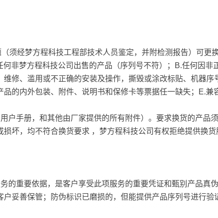
题（须经梦方程科技工程部技术人员鉴定，并附检测报告）可更
任何非梦方程科技公司出售的产品（序列号不符）；B.任何因非
、维修、滥用或不正确的安装及操作，撕毁或涂改标贴、机器序
.产品的内外包装、附件、说明书和保修卡等票据任一缺失；E.兼
电影音乐混录系统，采用
Pyramix拥有
Pyramix音频工作站系统后，
系统架构，软硬
、用户手册，和其他由厂家提供的所有附件）。要求换货的产品
电影音乐制作的质量将会得到
兼容性非常全面
或损坏，均不符合换货要求 ，梦方程科技公司有权拒绝提供换货
显著的提升，我们将可以制作
应对大型节目上
和古典音乐唱片一样的高质量
读写要求。pyra
的电影音乐。
们提供了非常紧
接口，优异的时
服务的重要依据，是客户享受此项服务的重要凭证和甄别产品真
便捷的监听控制
童雷
客户妥善保管；防伪标识已磨损的，但能提供产品序列号进行验
G20电视转播
北京电影学院 声音学院院长
场编辑任务。