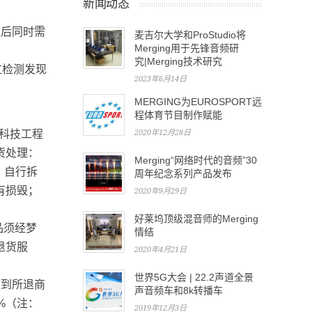
新闻动态
认后同时需
麦吉尔大学和ProStudio将
Merging用于先锋音频研
究|Merging技术研究
过检测发现
2023年6月14日
MERGING为EUROSPORT远
程体育节目制作赋能
科技工程
2020年12月28日
货处理：
Merging“网络时代的音频”30
、自行拆
周年纪念系列产品发布
有损毁；
2020年9月29日
好莱坞顶级混音师的Merging
品须经梦
情结
退货服
2020年4月21日
世界5G大会 | 22.2声道全景
收到所退商
声音频车和8k转播车
%（注：
2019年12月3日