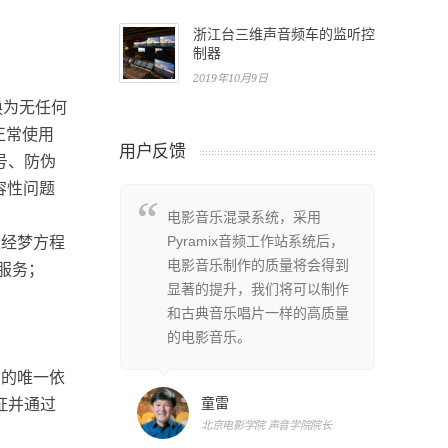
浙江台三维声音频车的监听控
制器
2019年10月9日
换为无任何
正常使用
用户反馈
号、防伪
容性问题
非常巧妙的DSP
电影音乐混录系统，采用
P
件及文件格式
Pyramix音频工作站系统后，
系
须经梦方程
，可以稳定的
电影音乐制作的质量将会得到
兼
服务；
百轨的长时间
显著的提升，我们将可以制作
应
mix同时为我
和古典音乐唱片一样的高质量
读
凑全面的音频
的电影音乐。
们
钟同步性能，
接
伪的唯一依
，圆满完成了
便
童雷
证并通过
的现场收录和现
G
北京电影学院 声音学院院长
场