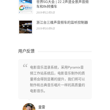
世界5G大会 | 22.2声道全景声音频
车和8k转播车
2019年12月3日
浙江台三维声音频车的监听控制器
2019年10月9日
用户反馈
系统架
电影音乐混录系统，采用Pyramix音
P
非常全
频工作站系统后，电影音乐制作的质
构
上百轨
量将会得到显著的提升，我们将可以
面
同时为
制作和古典音乐唱片一样的高质量的
的
频接
电影音乐。
我
捷的监
口
转播的
听
童雷
现