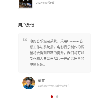
用户反馈
系统架
电影音乐混录系统，采用Pyramix音
P
非常全
频工作站系统后，电影音乐制作的质
构
上百轨
量将会得到显著的提升，我们将可以
面
同时为
制作和古典音乐唱片一样的高质量的
的
频接
电影音乐。
我
捷的监
口
转播的
听
童雷
现
北京电影学院 声音学院院长