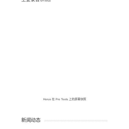
Horus 在 Pro Tools 上的屏幕快照
新闻动态
麦吉尔大学和ProStudio将Merging用
于先锋音频研究|Merging技术研究
2023年6月14日
MERGING为EUROSPORT远程体育