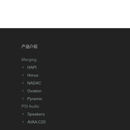
产品介绍
Merging
HAPI
Horus
NADAC
Ovation
Pyramix
PSI Audio
Speakers
AVAA C20