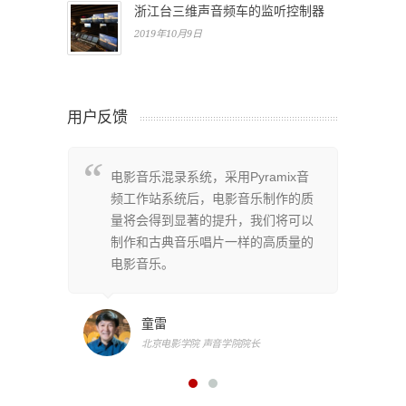
浙江台三维声音频车的监听控制器
2019年10月9日
用户反馈
系统架
电影音乐混录系统，采用Pyramix音
P
非常全
频工作站系统后，电影音乐制作的质
构
上百轨
量将会得到显著的提升，我们将可以
面
同时为
制作和古典音乐唱片一样的高质量的
的
频接
电影音乐。
我
捷的监
口
转播的
听
童雷
现
北京电影学院 声音学院院长